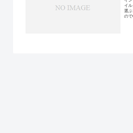
イル
選ぶ
ので