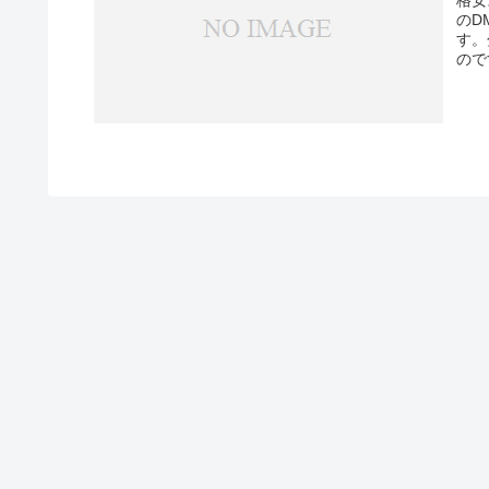
のD
す。
ので