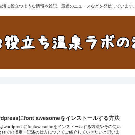
生活に役立つような情報や雑記、最近のニュースなどを発信しています
rdpressにfont awesomeをインストールする方法
はwordpressにfontawesomeをインストールする方法やその使い
cssでの指定・記述の仕方についてご紹介していきたいと思いま