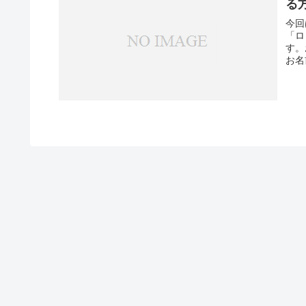
る
今回
「ロ
す。
お名