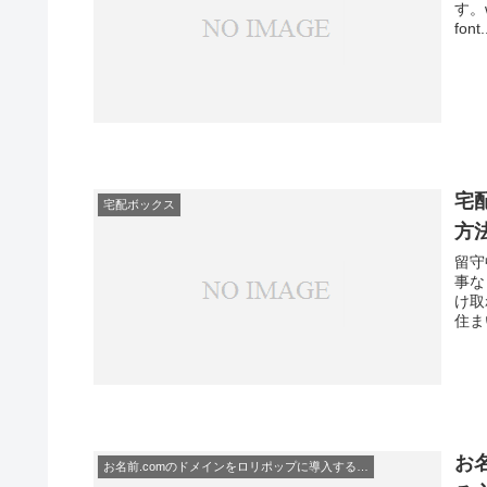
す。w
font.
宅
宅配ボックス
方
留守
事な
け取
住ま
お
お名前.comのドメインをロリポップに導入する方法