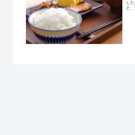
した
と、