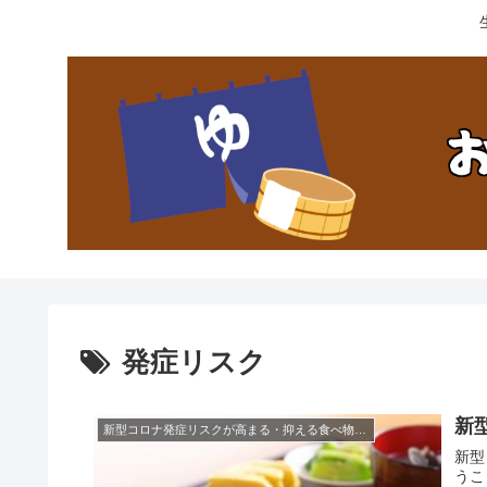
発症リスク
新
新型コロナ発症リスクが高まる・抑える食べ物とは？
新型
うこ