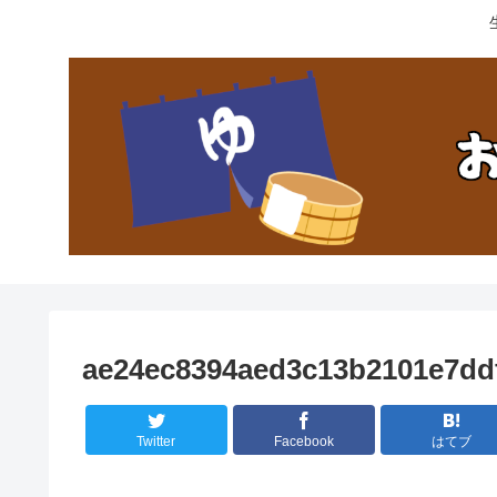
ae24ec8394aed3c13b2101e7dd
Twitter
Facebook
はてブ