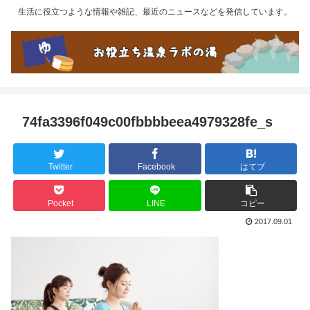
生活に役立つような情報や雑記、最近のニュースなどを発信しています。
74fa3396f049c00fbbbbeea4979328fe_s
Twitter
Facebook
はてブ
Pocket
LINE
コピー
2017.09.01