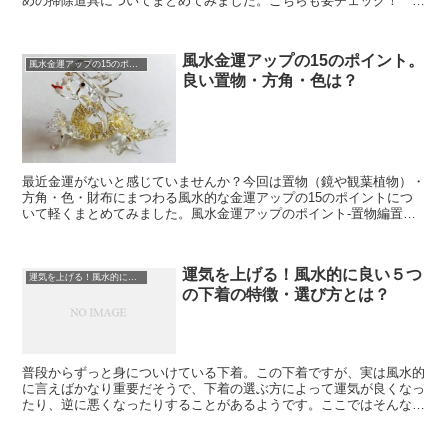
めの掃除道具についてまとめてみました。こちらも要チェック！
2022年風水的ラッキーカラーについて運気が上がる！風水...
風水金運アップの15のポイント。
風水金運アップの15のポイント。良い置物・方角・色は？
良い置物・方角・色は？
最近金運がないと感じていませんか？今回は置物（鏡や観葉植物）・
方角・色・財布にまつわる風水的な金運アップの15のポイントにつ
いて軽くまとめてみました。風水金運アップのポイント-置物編置物
にまつわる金運アップのポイントは主に下記の4つのポイン...
運気を上げる！風水的に良い５つ
運気を上げる！風水的に良い５つの下着の特徴・選び方
の下着の特徴・選び方とは？
普段からずっと身についけている下着。この下着ですが、実は風水的
に言えばかなり重要だそうで、下着の選ぶ方によって運気が良くなっ
たり、逆に悪くなったりすることがあるようです。ここではそんな運
気に多大な影響を及ぼすとされる下着の、運気を上げる方法...