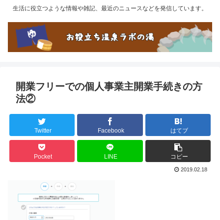
生活に役立つような情報や雑記、最近のニュースなどを発信しています。
開業フリーでの個人事業主開業手続きの方
法②
Twitter
Facebook
はてブ
Pocket
LINE
コピー
2019.02.18