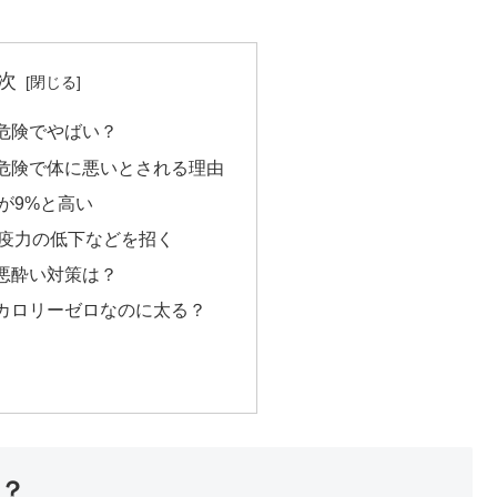
次
危険でやばい？
危険で体に悪いとされる理由
が9%と高い
疫力の低下などを招く
悪酔い対策は？
カロリーゼロなのに太る？
？