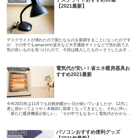
お役立ち情報
【2021最新】
デスクライトが壊れたので新たなものを新調することになったのです
が、その中でもamazonや楽天など大手通販サイトなどで売れ筋で人
気の良いものを見つけたので、今回は購入したもの＋そうしたおすす
めのものについてここでまとめてみることにしました。...
電気代が安い！省エネ暖房器具お
お役立ち情報
すすめ2021最新
今年2021年は11月でも比較的暖かい日が続いていましたが、12月に
差し掛かってようやく本格的に肌寒くなってきました。それに伴い、
「新たに暖房機器が欲しい」「その中でもなるべく電気代がかからな
い省エネのものがいい！」といった方もいるのではな...
パソコンおすすめ便利グッズ
お役立ち情報