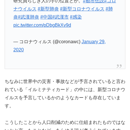
研究員らしき人の手の位置とか。
#都市伝説
#コロ
ナウイルス
#新型肺炎
#新型コロナウイルス
#肺
炎
#武漢肺炎
#中国
#武漢市
#感染
pic.twitter.com/pDbgBkXv9d
— コロナウィルス (@coronawc)
January 29,
2020
ちなみに世界中の災害・事故などが予言されていると言わ
れている「イルミナティカード」の中には、新型コロナウ
イルスを予言しているかのようなカードも存在していま
す。
こうしたことから人口削減のために仕組まれたものではな