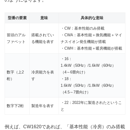
型番の要素
意味
具体的な意味
・CW：基本性能のみ搭載
冒頭のアル
搭載されてい
・CWA：基本性能＋換気機能＋マイ
ファベット
る機能を表す
ナスイオン発生機能が搭載
・CWH：基本性能＋暖房機能が搭載
・16：
1.4kW（50Hz）/1.6kW（60Hz）
数字（上2
冷房能力を表
（4～6畳向け）
桁）
す
・18：
1.6kW（50Hz）/1.8kW（60Hz）
（4.5～7畳向け）
・22：2022年に製造されたというこ
数字下2桁
製造年を表す
と
例えば、CW1620であれば、「基本性能（冷房）のみ搭載