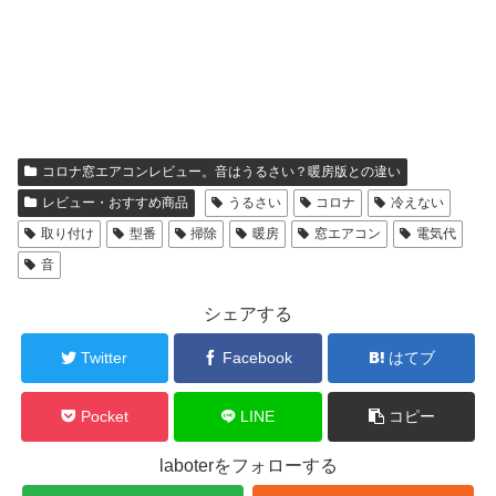
コロナ窓エアコンレビュー。音はうるさい？暖房版との違い
レビュー・おすすめ商品
うるさい
コロナ
冷えない
取り付け
型番
掃除
暖房
窓エアコン
電気代
音
シェアする
Twitter
Facebook
はてブ
Pocket
LINE
コピー
laboterをフォローする