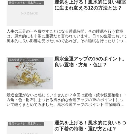
運気を上げる！風水的に良い寝室
運気を上げる！風水的に良い寝室に生まれ変える方法は？
に生まれ変える12の方法とは？
人生の三分の一を費やすことになる睡眠時間。その睡眠を行う寝室
は、風水的にも非常に重要だと言われています。日々の生活において
風水的に良い影響を受けたいのであれば、その睡眠を行ったりくつろ
いだりする寝室も、運気が上がるような部屋に変えていきたい...
風水金運アップの15のポイント。
風水金運アップの15のポイント。良い置物・方角・色は？
良い置物・方角・色は？
最近金運がないと感じていませんか？今回は置物（鏡や観葉植物）・
方角・色・財布にまつわる風水的な金運アップの15のポイントにつ
いて軽くまとめてみました。風水金運アップのポイント-置物編置物
にまつわる金運アップのポイントは主に下記の4つのポイン...
運気を上げる！風水的に良い５つ
運気を上げる！風水的に良い５つの下着の特徴・選び方
の下着の特徴・選び方とは？