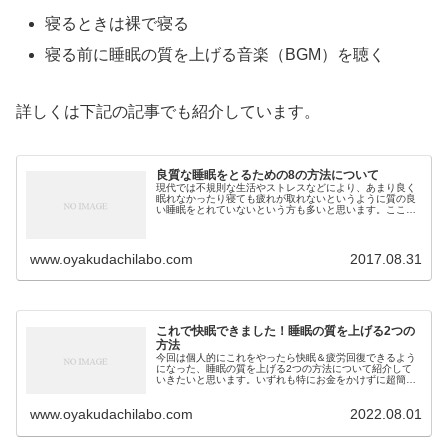
寝るときは裸で寝る
寝る前に睡眠の質を上げる音楽（BGM）を聴く
詳しくは下記の記事でも紹介しています。
良質な睡眠をとるための8の方法について
現代では不規則な生活やストレスなどにより、あまり良く
眠れなかったり寝ても疲れが取れないというように質の良
い睡眠をとれていないという方も多いと思います。ここで
はぐっすりと熟睡して翌朝にはすっかり疲労が回復できて
いる状態にするための、良質な睡眠...
www.oyakudachilabo.com
2017.08.31
これで快眠できました！睡眠の質を上げる2つの
方法
今回は個人的にこれをやったら快眠＆疲労回復できるよう
になった、睡眠の質を上げる2つの方法について紹介して
いきたいと思います。いずれも特にお金をかけずに超簡単
にできるものなので、「中々熟睡できない」「十分寝ても
イマイチ疲れが取れない」といった...
www.oyakudachilabo.com
2022.08.01