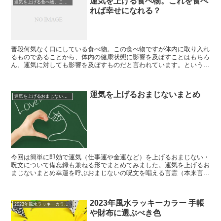
運気を上げる食べ物。これを食べ
運気を上げる食べ物。これを食べれば幸せになれる？
れば幸せになれる？
普段何気なく口にしている食べ物。この食べ物ですが体内に取り入れ
るものであることから、体内の健康状態に影響を及ぼすことはもちろ
ん、運気に対しても影響を及ぼすものだと言われています。というこ
とで今回は幸せを呼び込むかもしれない、運気を上げる食べ...
運気を上げるおまじないまとめ
運気を上げるおまじないまとめ
今回は簡単に即効で運気（仕事運や金運など）を上げるおまじない・
呪文について備忘録も兼ねる形でまとめてみました。運気を上げるお
まじないまとめ幸運を呼ぶおまじないの呪文を唱える言霊（本来言葉
に宿る霊力）を使って、「ありがとう」などのポジティブな...
2023年風水ラッキーカラー 手帳
2023年風水ラッキーカラー 手帳や財布に選ぶべき色
や財布に選ぶべき色