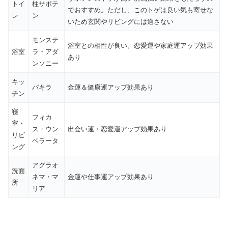
トイ
柱サボテ
でおすすめ。ただし、このトゲは良い気も寄せな
レ
ン
いため玄関やリビングには適さない
モンステ
浴室との相性が良い。恋愛運や家庭運アップ効果
浴室
ラ・アダ
あり
ンソニー
キッ
パキラ
金運＆健康運アップ効果あり
チン
寝
フィカ
室・
ス・ウン
出会い運・恋愛運アップ効果あり
リビ
ベラータ
ング
アグラオ
洗面
ネマ・マ
金運や仕事運アップ効果あり
所
リア