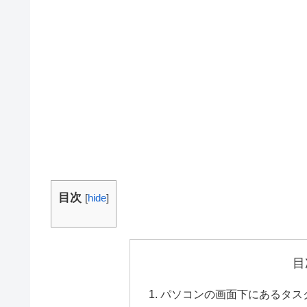
目次
[
hide
]
目
パソコンの画面下にあるタス